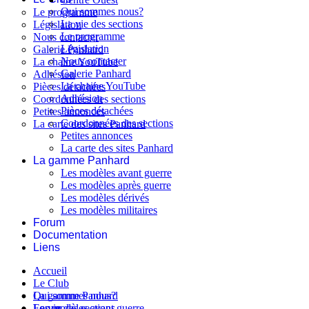
Qui sommes nous?
Le programme
La vie des sections
Législation
Le programme
Nous contacter
Législation
Galerie Panhard
Nous contacter
La chaine YouTube
Galerie Panhard
Adhésion
La chaine YouTube
Pièces détachées
Adhésion
Coordonnées des sections
Pièces détachées
Petites annonces
Coordonnées des sections
La carte des sites Panhard
Petites annonces
La carte des sites Panhard
La gamme Panhard
Les modèles avant guerre
Les modèles après guerre
Les modèles dérivés
Les modèles militaires
Forum
Documentation
Liens
Accueil
Le Club
Qui sommes nous?
La gamme Panhard
La vie des sections
Les modèles avant guerre
Forum