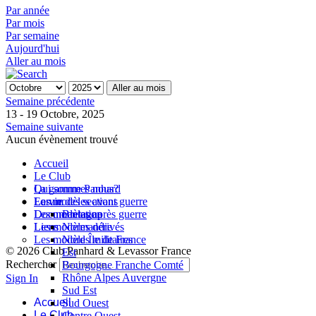
Par année
Par mois
Par semaine
Aujourd'hui
Aller au mois
Aller au mois
Semaine précédente
13 - 19 Octobre, 2025
Semaine suivante
Aucun évènement trouvé
Accueil
Le Club
Qui sommes nous?
La gamme Panhard
La vie des sections
Les modèles avant guerre
Forum
Les modèles après guerre
Documentation
Bretagne
Les modèles dérivés
Liens
Normandie
Les modèles militaires
Nord Île de France
© 2026 Club Panhard & Levassor France
Est
Rechercher
Bourgogne Franche Comté
Rhône Alpes Auvergne
Sign In
Sud Est
Accueil
Sud Ouest
Le Club
Centre Ouest