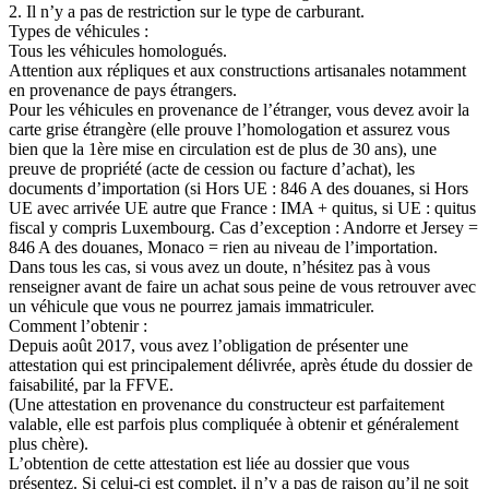
2. Il n’y a pas de restriction sur le type de carburant.
Types de véhicules :
Tous les véhicules homologués.
Attention aux répliques et aux constructions artisanales notamment
en provenance de pays étrangers.
Pour les véhicules en provenance de l’étranger, vous devez avoir la
carte grise étrangère (elle prouve l’homologation et assurez vous
bien que la 1ère mise en circulation est de plus de 30 ans), une
preuve de propriété (acte de cession ou facture d’achat), les
documents d’importation (si Hors UE : 846 A des douanes, si Hors
UE avec arrivée UE autre que France : IMA + quitus, si UE : quitus
fiscal y compris Luxembourg. Cas d’exception : Andorre et Jersey =
846 A des douanes, Monaco = rien au niveau de l’importation.
Dans tous les cas, si vous avez un doute, n’hésitez pas à vous
renseigner avant de faire un achat sous peine de vous retrouver avec
un véhicule que vous ne pourrez jamais immatriculer.
Comment l’obtenir :
Depuis août 2017, vous avez l’obligation de présenter une
attestation qui est principalement délivrée, après étude du dossier de
faisabilité, par la FFVE.
(Une attestation en provenance du constructeur est parfaitement
valable, elle est parfois plus compliquée à obtenir et généralement
plus chère).
L’obtention de cette attestation est liée au dossier que vous
présentez. Si celui-ci est complet, il n’y a pas de raison qu’il ne soit