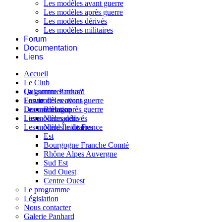
Les modèles avant guerre
Les modèles après guerre
Les modèles dérivés
Les modèles militaires
Forum
Documentation
Liens
Accueil
Le Club
Qui sommes nous?
La gamme Panhard
La vie des sections
Les modèles avant guerre
Forum
Les modèles après guerre
Documentation
Bretagne
Les modèles dérivés
Liens
Normandie
Les modèles militaires
Nord Île de France
Est
Bourgogne Franche Comté
Rhône Alpes Auvergne
Sud Est
Sud Ouest
Centre Ouest
Le programme
Législation
Nous contacter
Galerie Panhard