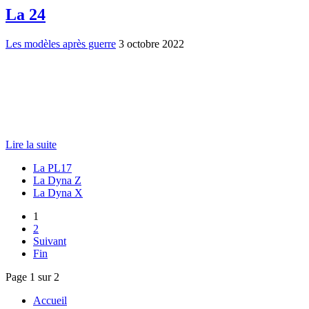
La 24
Les modèles après guerre
3 octobre 2022
Lire la suite
La PL17
La Dyna Z
La Dyna X
1
2
Suivant
Fin
Page 1 sur 2
Accueil