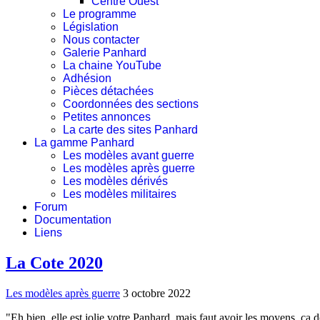
Centre Ouest
Le programme
Législation
Nous contacter
Galerie Panhard
La chaine YouTube
Adhésion
Pièces détachées
Coordonnées des sections
Petites annonces
La carte des sites Panhard
La gamme Panhard
Les modèles avant guerre
Les modèles après guerre
Les modèles dérivés
Les modèles militaires
Forum
Documentation
Liens
La Cote 2020
Les modèles après guerre
3 octobre 2022
"Eh bien, elle est jolie votre Panhard, mais faut avoir les moyens, ç