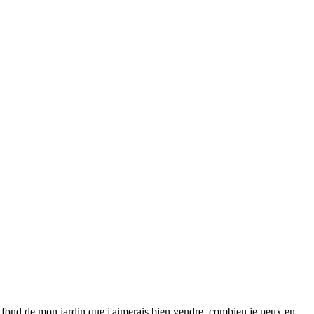
u fond de mon jardin que j'aimerais bien vendre, combien je peux en