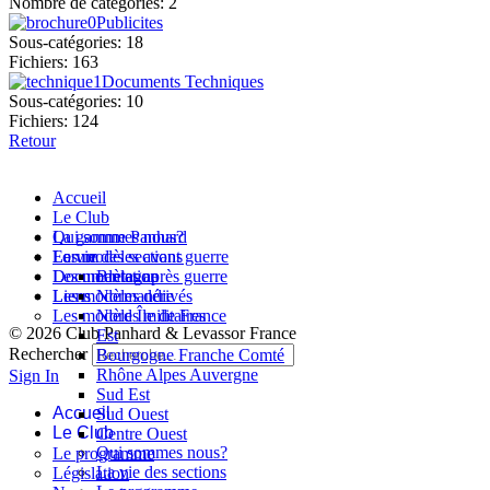
Nombre de catégories: 2
Publicites
Sous-catégories: 18
Fichiers: 163
Documents Techniques
Sous-catégories: 10
Fichiers: 124
Retour
Accueil
Le Club
Qui sommes nous?
La gamme Panhard
La vie des sections
Les modèles avant guerre
Forum
Les modèles après guerre
Documentation
Bretagne
Les modèles dérivés
Liens
Normandie
Les modèles militaires
Nord Île de France
© 2026 Club Panhard & Levassor France
Est
Rechercher
Bourgogne Franche Comté
Rhône Alpes Auvergne
Sign In
Sud Est
Accueil
Sud Ouest
Le Club
Centre Ouest
Qui sommes nous?
Le programme
La vie des sections
Législation