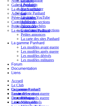
Le programme
Nous contacter
Législation
Galerie Panhard
Nous contacter
La chaine YouTube
Galerie Panhard
Adhésion
La chaine YouTube
Pièces détachées
Adhésion
Coordonnées des sections
Pièces détachées
Petites annonces
Coordonnées des sections
La carte des sites Panhard
Petites annonces
La carte des sites Panhard
La gamme Panhard
Les modèles avant guerre
Les modèles après guerre
Les modèles dérivés
Les modèles militaires
Forum
Documentation
Liens
Accueil
Le Club
Qui sommes nous?
La gamme Panhard
La vie des sections
Les modèles avant guerre
Forum
Les modèles après guerre
Documentation
Bretagne
Les modèles dérivés
Liens
Normandie