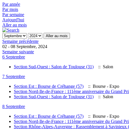
Par année
Par mois
Par semaine
Aujourd'hui
Aller au mois
Aller au mois
Semaine précédente
02 - 08 Septembre, 2024
Semaine suivante
6 Septembre
Section Sud-Ouest : Salon de Toulouse (31)
:: Salon
7 Septembre
Section Est : Bourse de Créhange (57)
:: Bourse - Expo
Section Nord-Ile-de-France : 111ème anniversaire du Grand Pr
Section Sud-Ouest : Salon de Toulouse (31)
:: Salon
8 Septembre
Section Est : Bourse de Créhange (57)
:: Bourse - Expo
Section Nord-Ile-de-France : 111ème anniversaire du Grand Pr
Section Rhône-Alpes-Auvergne : Rassemblement à Savinieux 