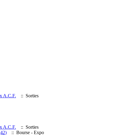
ix A.C.F.
:: Sorties
ix A.C.F.
:: Sorties
(42)
:: Bourse - Expo