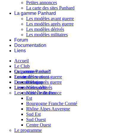
Petites annonces
La carte des sites Panhard
La gamme Panhard
Les modèles avant guerre
Les modèles après guerre
Les modèles dérivés
Les modèles militaires
Forum
Documentation
Liens
Accueil
Le Club
Qui sommes nous?
La gamme Panhard
La vie des sections
Les modèles avant guerre
Forum
Les modèles après guerre
Documentation
Bretagne
Les modèles dérivés
Liens
Normandie
Les modèles militaires
Nord Île de France
Est
Bourgogne Franche Comté
Rhône Alpes Auvergne
Sud Est
Sud Ouest
Centre Ouest
Le programme