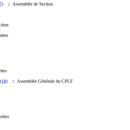
7)
:: Assemblée de Section
ction
rties
ties
(18)
:: Assemblée Générale du CPLF
rties