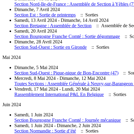
Section Nord-Ile-de-France : Assemblée de Section à Yèbles (7
Dimanche, 7 Avril 2024
Section Est : Sortie de printemps
:: Sorties
Samedi, 13 Avril 2024 - Dimanche, 14 Avril 2024
Section Bretagne : Assemblée de Section
:: Assemblée de Se
Samedi, 20 Avril 2024
Section Bourgogne Franche Comté : Sortie dégommage
:: So
Dimanche, 28 Avril 2024
Section Sud-Ouest : Sortie en Gironde
:: Sorties
Mai 2024
Dimanche, 5 Mai 2024
Section Sud-Ouest : Pique-nique de Bon-Encontre (47)
:: Sor
Mercredi, 8 Mai 2024 - Dimanche, 12 Mai 2024
Toutes Sections : Assemblée Générale à Neuvy-sur-Barangeon 
Vendredi, 17 Mai 2024 - Lundi, 20 Mai 2024
Rassemblement International P&L En Belgique
:: Sorties
Juin 2024
Samedi, 1 Juin 2024
Section Bourgogne Franche Comté : Journée mécanique
:: So
Samedi, 1 Juin 2024 - Dimanche, 2 Juin 2024
Section Normandie : Sortie d’été
:: Sorties