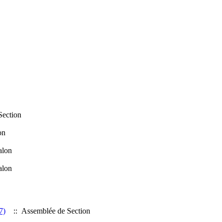
Section
on
alon
alon
7)
:: Assemblée de Section