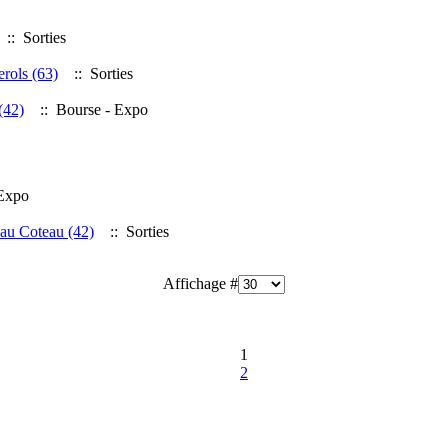
:: Sorties
rols (63)
:: Sorties
(42)
:: Bourse - Expo
Expo
 au Coteau (42)
:: Sorties
Affichage #
1
2