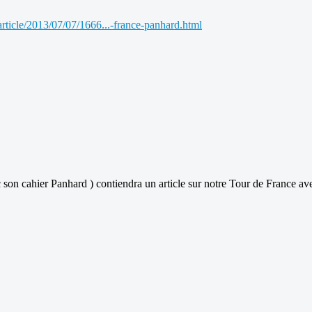
rticle/2013/07/07/1666...-france-panhard.html
son cahier Panhard ) contiendra un article sur notre Tour de France avec