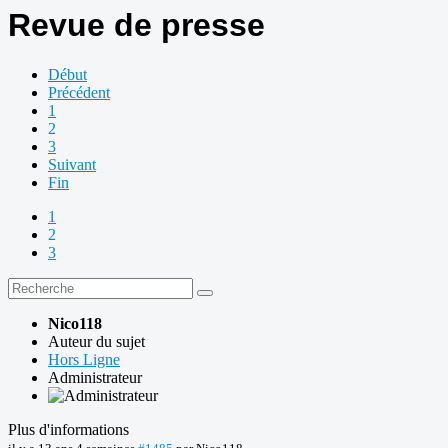
Revue de presse
Début
Précédent
1
2
3
Suivant
Fin
1
2
3
Nico118
Auteur du sujet
Hors Ligne
Administrateur
Plus d'informations