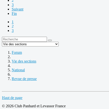
2
3
Suivant
Fin
1
2
3
Forum
Vie des sections
National
Revue de presse
Haut de page
© 2026 Club Panhard et Levassor France