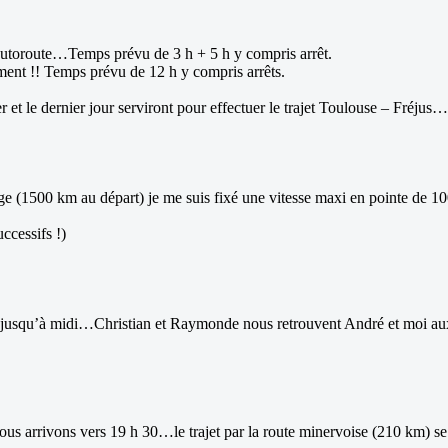
l’autoroute…Temps prévu de 3 h + 5 h y compris arrêt.
ment !! Temps prévu de 12 h y compris arrêts.
et le dernier jour serviront pour effectuer le trajet Toulouse – Fréjus…
 (1500 km au départ) je me suis fixé une vitesse maxi en pointe de 100 k
ccessifs !)
ussi jusqu’à midi…Christian et Raymonde nous retrouvent André et moi 
s arrivons vers 19 h 30…le trajet par la route minervoise (210 km) se 