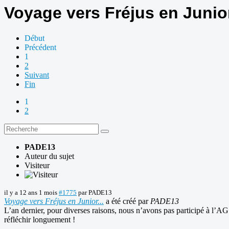
Voyage vers Fréjus en Junior
Début
Précédent
1
2
Suivant
Fin
1
2
PADE13
Auteur du sujet
Visiteur
il y a 12 ans 1 mois
#1775
par
PADE13
Voyage vers Fréjus en Junior...
a été créé par
PADE13
L’an dernier, pour diverses raisons, nous n’avons pas participé à l’
réfléchir longuement !