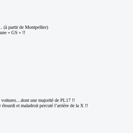
… (à partir de Montpellier)
 une « GS » !!
60 voitures…dont une majorité de PL17 !!
tourdi et maladroit percuté l’arrière de la X !!