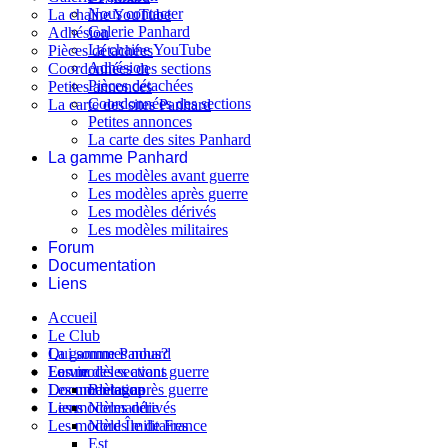
Nous contacter
La chaine YouTube
Galerie Panhard
Adhésion
La chaine YouTube
Pièces détachées
Adhésion
Coordonnées des sections
Pièces détachées
Petites annonces
Coordonnées des sections
La carte des sites Panhard
Petites annonces
La carte des sites Panhard
La gamme Panhard
Les modèles avant guerre
Les modèles après guerre
Les modèles dérivés
Les modèles militaires
Forum
Documentation
Liens
Accueil
Le Club
Qui sommes nous?
La gamme Panhard
La vie des sections
Les modèles avant guerre
Forum
Les modèles après guerre
Documentation
Bretagne
Les modèles dérivés
Liens
Normandie
Les modèles militaires
Nord Île de France
Est