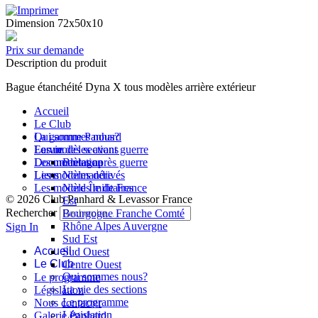
Dimension 72x50x10
Prix sur demande
Description du produit
Bague étanchéité Dyna X tous modèles arrière extérieur
Accueil
Le Club
Qui sommes nous?
La gamme Panhard
La vie des sections
Les modèles avant guerre
Forum
Les modèles après guerre
Documentation
Bretagne
Les modèles dérivés
Liens
Normandie
Les modèles militaires
Nord Île de France
© 2026 Club Panhard & Levassor France
Est
Rechercher
Bourgogne Franche Comté
Rhône Alpes Auvergne
Sign In
Sud Est
Accueil
Sud Ouest
Le Club
Centre Ouest
Qui sommes nous?
Le programme
La vie des sections
Législation
Le programme
Nous contacter
Législation
Galerie Panhard