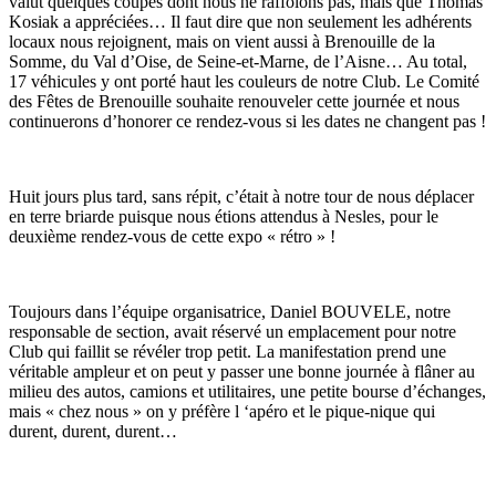
valut quelques coupes dont nous ne raffolons pas, mais que Thomas
Kosiak a appréciées… Il faut dire que non seulement les adhérents
locaux nous rejoignent, mais on vient aussi à Brenouille de la
Somme, du Val d’Oise, de Seine-et-Marne, de l’Aisne… Au total,
17 véhicules y ont porté haut les couleurs de notre Club. Le Comité
des Fêtes de Brenouille souhaite renouveler cette journée et nous
continuerons d’honorer ce rendez-vous si les dates ne changent pas !
Huit jours plus tard, sans répit, c’était à notre tour de nous déplacer
en terre briarde puisque nous étions attendus à Nesles, pour le
deuxième rendez-vous de cette expo « rétro » !
Toujours dans l’équipe organisatrice, Daniel BOUVELE, notre
responsable de section, avait réservé un emplacement pour notre
Club qui faillit se révéler trop petit. La manifestation prend une
véritable ampleur et on peut y passer une bonne journée à flâner au
milieu des autos, camions et utilitaires, une petite bourse d’échanges,
mais « chez nous » on y préfère l ‘apéro et le pique-nique qui
durent, durent, durent…