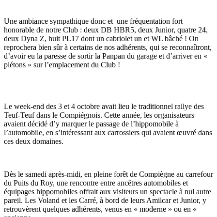
Une ambiance sympathique donc et une fréquentation fort
honorable de notre Club : deux DB HBR5, deux Junior, quatre 24,
deux Dyna Z, huit PL17 dont un cabriolet un et WL bâché ! On
reprochera bien sûr à certains de nos adhérents, qui se reconnaîtront,
d’avoir eu la paresse de sortir la Panpan du garage et d’arriver en «
piétons » sur l’emplacement du Club !
Le week-end des 3 et 4 octobre avait lieu le traditionnel rallye des
Teuf-Teuf dans le Compiégnois. Cette année, les organisateurs
avaient décidé d’y marquer le passage de l’hippomobile à
l’automobile, en s’intéressant aux carrossiers qui avaient œuvré dans
ces deux domaines.
Dès le samedi après-midi, en pleine forêt de Compiègne au carrefour
du Puits du Roy, une rencontre entre ancêtres automobiles et
équipages hippomobiles offrait aux visiteurs un spectacle à nul autre
pareil. Les Voland et les Carré, à bord de leurs Amilcar et Junior, y
retrouvèrent quelques adhérents, venus en « moderne » ou en «